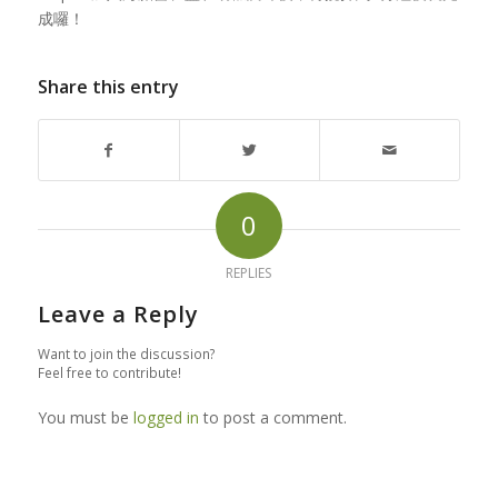
成囉！
Share this entry
0
REPLIES
Leave a Reply
Want to join the discussion?
Feel free to contribute!
You must be
logged in
to post a comment.