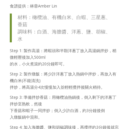
食譜提供：林蓉Amber Lin
材料：橄欖油、有機白米、白蝦、三星蔥、
香菇
調味料：白酒、海膽醬、洋蔥、鹽、胡椒、
水
Step 1: 製作高湯：將蝦頭和半顆洋蔥丁放入高湯鍋拌炒，稍
微輕壓後加入500ml
的水，小火煮滾約20分鐘即可。
Step 2: 製作燉飯：將少許洋蔥丁放入熱鍋中拌炒，再放入有
機白米(不能清洗)
拌炒，將高湯分4次慢慢加入並輕輕攪拌後關火稍待。
Step 3: 準備拌炒香菇：用橄欖油熱鍋後，倒入剩下的洋蔥丁
拌炒至熟軟，然後
下香菇和蝦子一同拌炒；倒入少許白酒，約3分鐘後倒
入燉飯鍋中混和。
Step 4: 加入海膽醬、鹽和胡椒調味後，再攪拌約3分鐘後就完