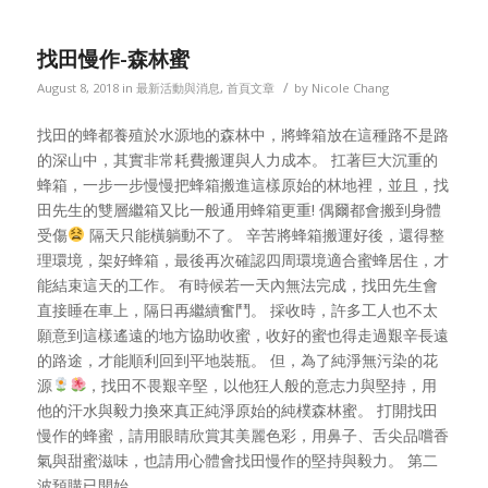
找田慢作-森林蜜
/
August 8, 2018
in
最新活動與消息
,
首頁文章
by
Nicole Chang
找田的蜂都養殖於水源地的森林中，將蜂箱放在這種路不是路
的深山中，其實非常耗費搬運與人力成本。 扛著巨大沉重的
蜂箱，一步一步慢慢把蜂箱搬進這樣原始的林地裡，並且，找
田先生的雙層繼箱又比一般通用蜂箱更重! 偶爾都會搬到身體
受傷
隔天只能橫躺動不了。 辛苦將蜂箱搬運好後，還得整
理環境，架好蜂箱，最後再次確認四周環境適合蜜蜂居住，才
能結束這天的工作。 有時候若一天內無法完成，找田先生會
直接睡在車上，隔日再繼續奮鬥。 採收時，許多工人也不太
願意到這樣遙遠的地方協助收蜜，收好的蜜也得走過艱辛長遠
的路途，才能順利回到平地裝瓶。 但，為了純淨無污染的花
源
，找田不畏艱辛堅，以他狂人般的意志力與堅持，用
他的汗水與毅力換來真正純淨原始的純樸森林蜜。 打開找田
慢作的蜂蜜，請用眼睛欣賞其美麗色彩，用鼻子、舌尖品嚐香
氣與甜蜜滋味，也請用心體會找田慢作的堅持與毅力。 第二
波預購已開始