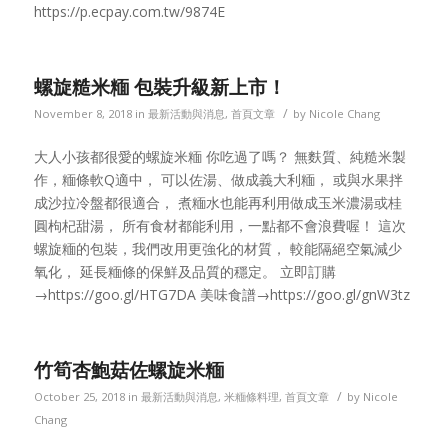
https://p.ecpay.com.tw/9874E
螺旋糙米糆 包裝升級新上市！
/
November 8, 2018
in
最新活動與消息
,
首頁文章
by
Nicole Chang
大人小孩都很愛的螺旋米糆 你吃過了嗎？ 無麩質、純糙米製
作，糆條軟Q適中， 可以佐湯、做成義大利糆， 或與水果拌
成沙拉冷盤都很適合， 煮糆水也能再利用做成玉米濃湯或桂
圓枸杞甜湯， 所有食材都能利用，一點都不會浪費喔！ 這次
螺旋糆的包裝，我們改用更強化的材質， 較能隔絕空氣減少
氧化， 延長糆條的保鮮及品質的穩定。 立即訂購
→https://goo.gl/HTG7DA 美味食譜→https://goo.gl/gnW3tz
竹筍杏鮑菇佐螺旋米糆
/
October 25, 2018
in
最新活動與消息
,
米糆條料理
,
首頁文章
by
Nicole
Chang