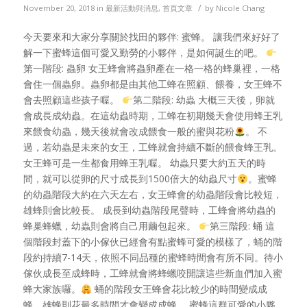
/
November 20, 2018
in
最新活動與消息
,
首頁文章
by
Nicole Chang
今天要來和大家分享關於找田的夥伴: 蜜蜂。 讓我們來好好了
解一下蜜蜂這個可愛又勤勞的小夥伴，是如何誕生的吧。
第一階段: 蟲卵 女王蜂會將蟲卵產在一格一格的蜂巢裡，一格
會住一個蟲卵。蟲卵都是由其他工蜂在照顧、餵養，女王蜂不
會去照顧這些孩子喔。
第二階段: 幼蟲 大概三天後，卵就
會成長成幼蟲。在這幼蟲時期，工蜂在初期幾天會使用蜂王乳
來餵食幼蟲，幾天後就會改成餵食一般的蜜與花粉
。 不
過，若幼蟲是未來的女王，工蜂就會持續不斷的餵食蜂王乳。
女王蜂可是一生都食用蜂王乳喔。 幼蟲只要大約五天的時
間，就可以從卵的尺寸成長到1500倍大的幼蟲尺寸
。蜜蜂
的幼蟲階段大約在六天左右，女王蜂會的幼蟲階段會比較短，
雄蜂則會比較長。 成長到幼蟲階段尾聲時，工蜂會將幼蟲的
蜂巢蜂蠟，幼蟲則會將自己用繭包起來。
第三階段: 蛹 這
個階段封蓋下的小傢伙已經會有點蜜蜂可愛的模樣了，蛹的階
段約持續7-14天，依照不同品種的蜜蜂時間會有所不同。待小
傢伙成長至成蜂時，工蜂就會將蜂蠟咬開讓這些新血們加入蜜
蜂大家族囉。
蛹的階段女王蜂會花比較少的時間變成成
蜂，雄蜂則花最多時間才會變成成蜂。 蜜蜂這群可愛的小夥