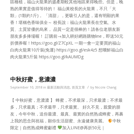
區種植，福山火龍果的盛產期較其他地區來得晚些。但是，晚
熟的果實是值得等待的！ 福山黃校長的火龍果，不只「大
顆」(1顆約1斤)， 「清甜」，更吸引人的是，還有明顯的果
香！堪稱色香味俱全～ 校長說：福山火龍果長在空氣、水
質、土質皆優的烏來， 品質一定是很棒的！請各位老朋友新
朋友多多捧場喔！ 訂購前→加入耕好網路購物line，即送50元
折價券喔！https://goo.gl/Z7CpXL 一期一會一定要買的福山
白肉火龍果10斤裝(免運) https://goo.gl/esk4z5 想嚐鮮福山白
肉火龍果5斤裝 https://goo.gl/kAUMDg
中秋好蜜，意濃濃
/
September 10, 2018
in
最新活動與消息
,
首頁文章
by
Nicole Chang
【 中秋好蜜，意濃濃 】 蜂蜜，不求最深，只求最濃；不求最
多，只求最真；不求最早，只求最實。 好久不見，親愛的朋
友，今年中秋，送你最濃、最真、最實的自然熟成蜂蜜，再裹
上我的思念與祝福，願你生活甜蜜、永遠健康美麗。
中秋
限定｜自然熟成蜂蜜獻禮
加入LINE@再折50元｜