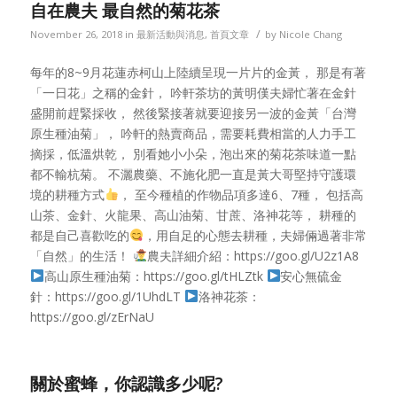
自在農夫 最自然的菊花茶
/
November 26, 2018
in
最新活動與消息
,
首頁文章
by
Nicole Chang
每年的8~9月花蓮赤柯山上陸續呈現一片片的金黃， 那是有著
「一日花」之稱的金針， 吟軒茶坊的黃明傼夫婦忙著在金針
盛開前趕緊採收， 然後緊接著就要迎接另一波的金黃「台灣
原生種油菊」， 吟軒的熱賣商品，需要耗費相當的人力手工
摘採，低溫烘乾， 別看她小小朵，泡出來的菊花茶味道一點
都不輸杭菊。 不灑農藥、不施化肥一直是黃大哥堅持守護環
境的耕種方式
， 至今種植的作物品項多達6、7種， 包括高
山茶、金針、火龍果、高山油菊、甘蔗、洛神花等， 耕種的
都是自己喜歡吃的
，用自足的心態去耕種，夫婦倆過著非常
「自然」的生活！
農夫詳細介紹：https://goo.gl/U2z1A8
高山原生種油菊：https://goo.gl/tHLZtk
安心無硫金
針：https://goo.gl/1UhdLT
洛神花茶：
https://goo.gl/zErNaU
關於蜜蜂，你認識多少呢?