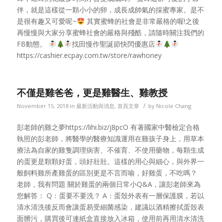
伴，就是這樣從一顆小小的卵，成長成帥氣的採蜜專家。是不
是很有趣又可愛呢~
其實蜜蜂的社會是非常嚴格的喔!之後
再慢慢與大家分享蜜蜂社會的嚴格與殘酷，請隨時關注我們的
FB動態。
找田慢作聖誕節快閃優惠店
https://cashier.ecpay.com.tw/store/rawhoney
不僅是雞爸爸，更是雞醫生、雞教授
/
November 15, 2018
in
最新活動與消息
,
首頁文章
by
Nicole Chang
彭老師的雞之夢https://lihi.biz/j8pcO 有著國家中醫檢定合格
執照的彭老師，將醫學的醫療知識運用在雞孩子身上，用草本
療法為自家的雞隻調理病害、不催育、不使用藥物，每顆生成
的蛋更是顆顆好蛋，頭好壯壯。這樣的用心與細心，與外界一
般飼料雞所產雞蛋的區別更是不言而喻，好雞蛋，不吃嗎？
老師，我有問題 關於雞蛋的兩個日常小Q&A，讓彭老師來為
您解答： Q：蛋要不要洗？ A：蛋殼外表有一層保護膜，若以
清水清洗後反而會讓蛋易受細菌感染，建議以酒精擦拭蛋殼表
面髒污，購買後可連紙盒直接放入冰箱，使用前再用清水清洗