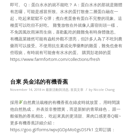
即可。 Q：蛋白水水的就不能吃？ A：蛋白水水的那就是雞體
有恙囉，可能是感冒所致。水水的蛋打散會二層蛋白融在一
起，吃起來鬆鬆不Ｑ彈；煮白煮蛋會有蛋白不完整的現象。這
種蛋可以吃但不好吃。 雞隻放牧在外就像人露宿街頭一樣，
不免因風吹雨淋而生病，喜歡亂吃的雞難免有時身體微恙。
有機蔬菜雖然可能有蟲蛀外觀不漂亮，但許多人為了不吃到農
藥而可以接受。不使用抗生素或化學藥劑的雞蛋，難免也會有
些瑕疵，有時就有可能會有水水的蛋。 購買彭老師的蛋
https://www.farmfortom.com/collections/fresh
台東 吳金洺的有機香蕉
/
November 14, 2018
in
最新活動與消息
,
首頁文章
by
Nicole Chang
採用
自然農法栽種的有機香蕉在綠皮時就放置， 用時間讓
他自然熟成， 外表並非整體黃，而是新鮮的青翠綠色， 跟一
般催熟的香蕉相比， 吃起來真的更清甜、果肉口感更香Q喔~
更多有機香蕉詳細介紹：
https://goo.gl/forms/wpvJGDpMo0gsDSFk1 立即訂購：