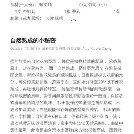
食材(一人份)： 螺旋麵 75克 竹筍（小）
1支 杏鮑菇 1根 香菇 1朵
刺蔥（或九層塔） 6片 味噌 […]
自然熟成的小秘密
/
October 16, 2018
in
最新活動與消息
,
首頁文章
by
Nicole Chang
蜜的甜美來自於花的榮華， 蜂蜜是植物精華的凝聚， 承載著
風土、封存著時光。 而「自然熟成」是什麼意思？ 在繁花盛
開之際，蜜蜂採集花兒最絢爛的風味，日夜振翅搧去花蜜的水
分，每分鐘震動超過一萬兩千次，直到水分降至20%以下使蜜
熟成，再吐蠟封存於蜂室。 經過蜜蜂長時間的呼吐釀製，自
然熟成蜜的風味、營養與酵素活性都顯著優於一般蜜，保留著
蜂蜜最原始純淨的風味。 找田慢作的蜂蜜都是自然熟成，不
經過加溫濃縮，自然較能保存蜂蜜的營養與香氣。 找田的蜂
蜜一字排開，目前還有6種口味，你都嘗過了嗎? ◎ 春一滴：
層次感豐富味道濃而清爽，蜜中帶有淡淡天然果酸味，由於中
囊病嚴重，此蜜是由台灣本土野蜂(東方蜂)採集而成，因野蜂