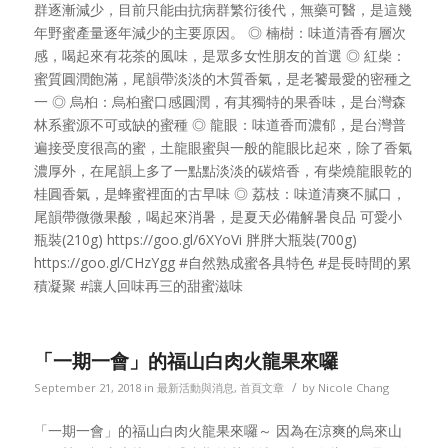
群逐漸減少，目前只能由抗病群繁衍後代，無藥可醫，是這幾
年野蜜產量逐年減少的主要原因。 ◎ 楠樹：味道清香有層次
感，喝起來有花茶的風味，是眾多女性朋友的首選 ◎ 紅柴：
蜜質圓潤飽滿，尾韻帶淡淡的木質香氣，是老饕最愛的密種之
一 ◎ 烏桕：烏桕蜜口感圓潤，有其獨特的果香味，是台灣森
林系蜜源不可或缺的蜜種 ◎ 龍眼：味道香而濃郁，是台灣普
遍接受度很高的蜜，土龍眼蜜與一般的龍眼比起來，除了香氣
濃厚外，在尾韻上多了一點點淡淡的碳焙香，有柴燒龍眼乾的
桂圓香氣，是蜂蜜裡面的古早味 ◎ 荔枝：味道清爽不膩口，
尾韻帶微微果酸，喝起來消暑，是夏天必備解暑良品 可愛小
瓶裝(210g) https://goo.gl/6XYoVi 胖胖大瓶裝(700g)
https://goo.gl/CHzYgg #自然熟成蜜各具特色 #是長時間的累
積凝聚 #讓人回味再三的甜蜜滋味
「一期一會」的福山白肉火龍果來囉
/
September 21, 2018
in
最新活動與消息
,
首頁文章
by
Nicole Chang
「一期一會」的福山白肉火龍果來囉～ 因為在涼爽的烏來山