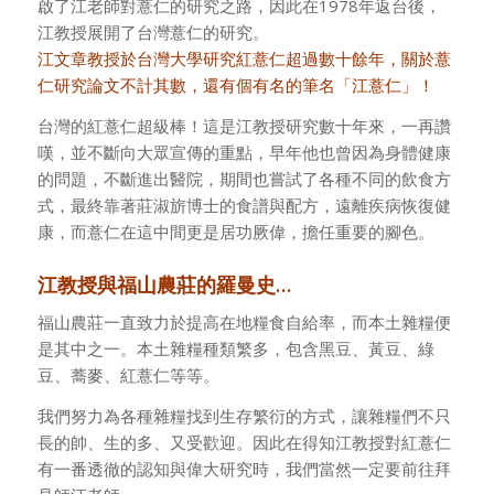
啟了江老師對薏仁的研究之路，因此在1978年返台後，
江教授展開了台灣薏仁的研究。
江文章教授於台灣大學研究紅薏仁超過數十餘年，關於薏
仁研究論文不計其數，還有個有名的筆名「江薏仁」！
台灣的紅薏仁超級棒！這是江教授研究數十年來，一再讚
嘆，並不斷向大眾宣傳的重點，早年他也曾因為身體健康
的問題，不斷進出醫院，期間也嘗試了各種不同的飲食方
式，最終靠著莊淑旂博士的食譜與配方，遠離疾病恢復健
康，而薏仁在這中間更是居功厥偉，擔任重要的腳色。
江教授與福山農莊的羅曼史…
福山農莊一直致力於提高在地糧食自給率，而本土雜糧便
是其中之一。本土雜糧種類繁多，包含黑豆、黃豆、綠
豆、蕎麥、紅薏仁等等。
我們努力為各種雜糧找到生存繁衍的方式，讓雜糧們不只
長的帥、生的多、又受歡迎。因此在得知江教授對紅薏仁
有一番透徹的認知與偉大研究時，我們當然一定要前往拜