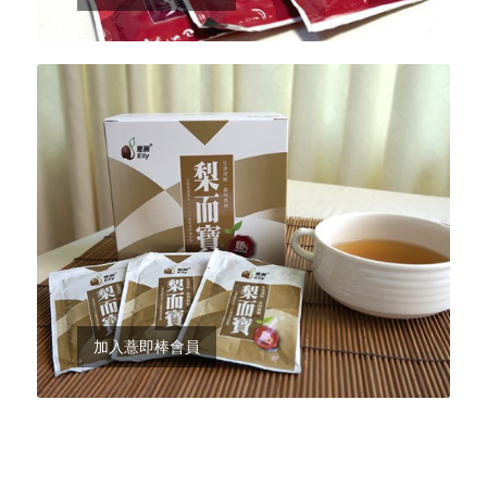
加入薏即棒會員