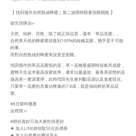
【 找田慢作自然熟成蜂蜜｜第二波限時限量預購開跑 】
搶先預購去▻
天然、純粹、完熟，除了純正與品質，還有「單品花蜜」。
自然界天然的蜂蜜要採集到100%的純種花蜜，幾乎是不可能
的事。
而對自然熟成的蜂蜜來說更是困難。
找田慢作的單品花蜜指的是，單一花種最盛開時採集而成蜜，
蜜蜂天生追求最高採蜜效率，通常以最盛放、最香美狀態的花
做為第一蜜源選擇，此時找田先生會判斷花源以及進蜜狀況。
只要單一花蜜的含量佔蜂巢的7-8成，就是很純粹的單品花
蜜。
#8月限時優惠
這裡買 ▻
#耕好真好只為大家吃得更好
❖ 加入LINE@領取50元折價券
❖ 加入自然農社團追菜去