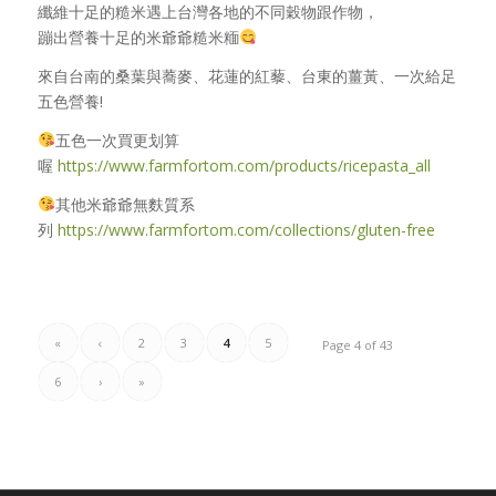
纖維十足的糙米遇上台灣各地的不同穀物跟作物，
蹦出營養十足的米爺爺糙米糆
來自台南的桑葉與蕎麥、花蓮的紅藜、台東的薑黃、一次給足
五色營養!
五色一次買更划算
喔
https://www.farmfortom.com/products/ricepasta_all
其他米爺爺無麩質系
列
https://www.farmfortom.com/collections/gluten-free
«
‹
2
3
4
5
Page 4 of 43
6
›
»