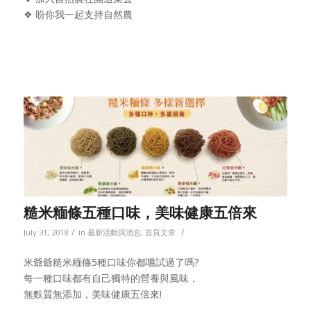
❖ 盼你我一起支持自然農
糙米糆條五種口味，美味健康五倍來
/
/
July 31, 2018
in
最新活動與消息
,
首頁文章
米爺爺糙米糆條5種口味你都嚐試過了嗎?
每一種口味都有自己獨特的營養與風味，
無麩質無添加，美味健康五倍來!