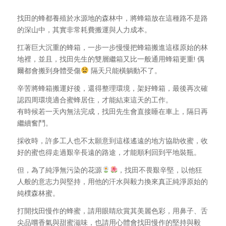
找田的蜂都養殖於水源地的森林中，將蜂箱放在這種路不是路
的深山中，其實非常耗費搬運與人力成本。
扛著巨大沉重的蜂箱，一步一步慢慢把蜂箱搬進這樣原始的林
地裡，並且，找田先生的雙層繼箱又比一般通用蜂箱更重! 偶
爾都會搬到身體受傷
隔天只能橫躺動不了。
辛苦將蜂箱搬運好後，還得整理環境，架好蜂箱，最後再次確
認四周環境適合蜜蜂居住，才能結束這天的工作。
有時候若一天內無法完成，找田先生會直接睡在車上，隔日再
繼續奮鬥。
採收時，許多工人也不太願意到這樣遙遠的地方協助收蜜，收
好的蜜也得走過艱辛長遠的路途，才能順利回到平地裝瓶。
但，為了純淨無污染的花源
，找田不畏艱辛堅，以他狂
人般的意志力與堅持，用他的汗水與毅力換來真正純淨原始的
純樸森林蜜。
打開找田慢作的蜂蜜，請用眼睛欣賞其美麗色彩，用鼻子、舌
尖品嚐香氣與甜蜜滋味，也請用心體會找田慢作的堅持與毅