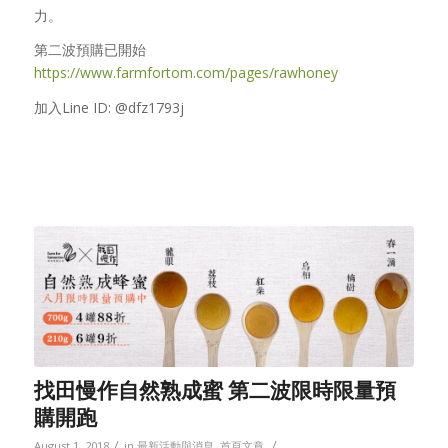
力。
第二波預購已開始
https://www.farmfortom.com/pages/rawhoney
加入Line ID: @dfz1793j
找田慢作自然熟成蜜 第二波限時限量預
購開跑
/
/
August 1, 2018
in
最新活動與消息
,
首頁文章